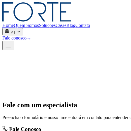
Home
Quem Somos
Soluções
Cases
Blog
Contato
PT
Fale conosco
→
Fale
com um especialista
Preencha o formulário e nosso time entrará em contato para entender 
Fale Conosco